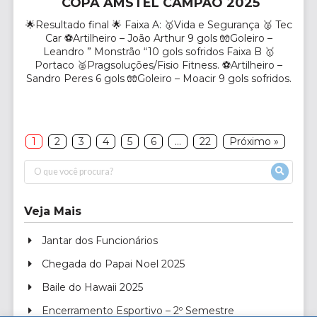
COPA AMSTEL CAMPÃO 2025
🌟Resultado final 🌟 Faixa A: 🥇Vida e Segurança 🥈 Tec
Car ⚽Artilheiro – João Arthur 9 gols 🧤Goleiro –
Leandro ” Monstrão “10 gols sofridos Faixa B 🥇
Portaco 🥈Pragsoluções/Fisio Fitness. ⚽Artilheiro –
Sandro Peres 6 gols 🧤Goleiro – Moacir 9 gols sofridos.
Paginação
1
2
3
4
5
6
…
22
Próximo »
de
posts
Veja Mais
Jantar dos Funcionários
Chegada do Papai Noel 2025
Baile do Hawaii 2025
Encerramento Esportivo – 2º Semestre