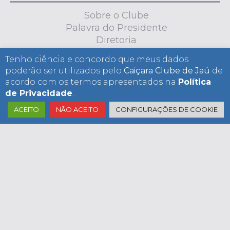
Sobre o Clube
Palavra do Presidente
Diretoria
Estatuto Social
Tenho ciência e concordo que meus dados
Aconteceu
poderão ser utilizados pelo
Caiçara Clube de
Jaú
de
Aviso de Privacidade
acordo com os termos apresentados na
Política
Mídia Kit
de Privacidade
.
ACEITO
NÃO ACEITO
CONFIGURAÇÕES DE COOKIE
CONSELHO
Conselho Deliberativo
Conselho Fiscal
Resoluções e Portarias
Assembleias
ÚLTIMAS NOTÍCIAS